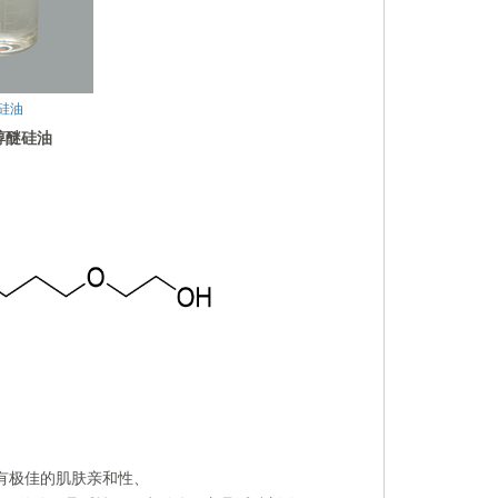
醚硅油
醇醚硅油
有极佳的肌肤亲和性、