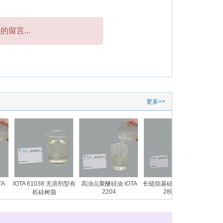
留言...
更多>>
IOTA 61038 无溶剂型有
高浊点聚醚硅油 IOTA
长链烷基硅油乳液 IOTA
长链烷基
2204
28027E
机硅树脂