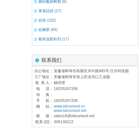
聚硅氮烷树脂 (8)
苯基硅烷 (27)
硅烷 (102)
硅橡胶 (69)
耐高温胶粘剂 (17)
联系我们
办公地址：
安徽省蚌埠市高新区兴中路985号 日月科技园
工厂地址：
安徽省蚌埠市淮上区沫河口工业园
联 系 人：
林经理
电 话：
18255207206
传 真：
手 机：
18255207206
www.siliconeoil.cn
网 站：
www.siliconeoil.net
邮 箱：
sales18@siliconeoil.net
联系 QQ：
309136222