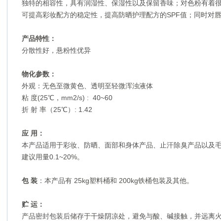
独特的相容性，具有润湿性、保湿性以及保留香味；对色粉有着
可提高彩妆配方的稳定性，提高防晒护理配方的
SPF
值；同时对
产品特性：
分散性好，悬粉性优异
物化参数：
外观：无色至微黄色、透明至轻微浑浊液体
粘 度
(25
℃，
mm2/s) : 40~60
折 射 率（
25
℃）
: 1.42
应 用：
本产品适用于彩妆、防晒、面部和身体产品、止汗除臭产品以及
建议用量
0.1~20%
。
包 装
：本产品有
25kg
塑料桶和
200kg
铁桶包装及其他。
贮 运：
产品密封包装后储存于干燥阴凉处，避免与酸、碱接触，并远离