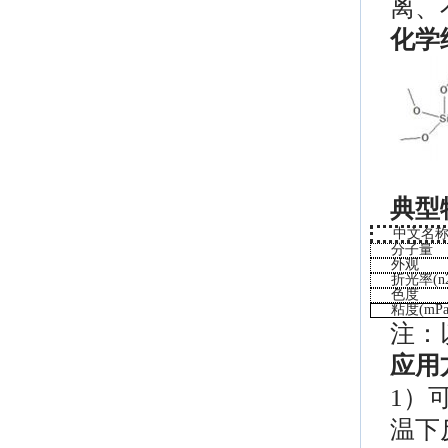
离、
化学
典型
中文名
分子量
外观
折光率
(n
色度
粘度
(mPa
注：
应用
1）
温下