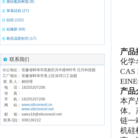
聚硅氮烷树脂 (8)
苯基硅烷 (27)
硅烷 (102)
硅橡胶 (69)
耐高温胶粘剂 (17)
产品
联系我们
化学
CAS
办公地址：
安徽省蚌埠市高新区兴中路985号 日月科技园
工厂地址：
安徽省蚌埠市淮上区沫河口工业园
EINE
联 系 人：
林经理
电 话：
18255207206
产品
传 真：
本产
手 机：
18255207206
www.siliconeoil.cn
网 站：
体。
www.siliconeoil.net
邮 箱：
sales18@siliconeoil.net
链一
联系 QQ：
309136222
机硅