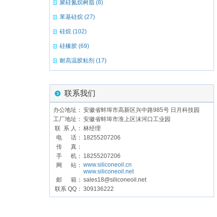
聚硅氮烷树脂 (8)
苯基硅烷 (27)
硅烷 (102)
硅橡胶 (69)
耐高温胶粘剂 (17)
联系我们
办公地址：
安徽省蚌埠市高新区兴中路985号 日月科技园
工厂地址：
安徽省蚌埠市淮上区沫河口工业园
联 系 人：
林经理
电 话：
18255207206
传 真：
手 机：
18255207206
www.siliconeoil.cn
网 站：
www.siliconeoil.net
邮 箱：
sales18@siliconeoil.net
联系 QQ：
309136222