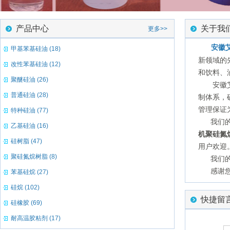
产品中心
关于我
更多>>
安徽
甲基苯基硅油 (18)
新领域的
改性苯基硅油 (12)
和饮料、
聚醚硅油 (26)
安徽
普通硅油 (28)
制体系，
管理保证
特种硅油 (77)
我们的
乙基硅油 (16)
机聚硅氮
硅树脂 (47)
用户欢迎
聚硅氮烷树脂 (8)
我们的产
感谢您
苯基硅烷 (27)
硅烷 (102)
证照
快捷留
硅橡胶 (69)
耐高温胶粘剂 (17)