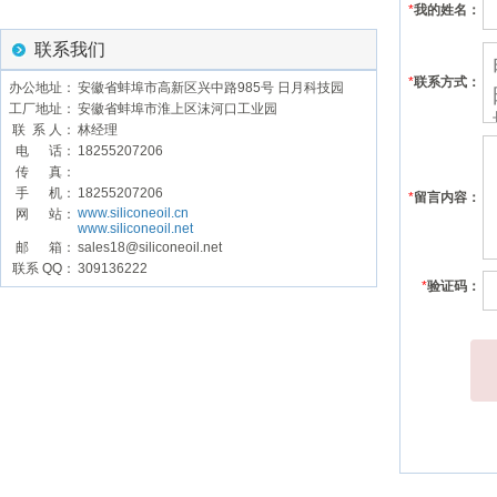
*
我的姓名：
联系我们
*
联系方式：
办公地址：
安徽省蚌埠市高新区兴中路985号 日月科技园
工厂地址：
安徽省蚌埠市淮上区沫河口工业园
联 系 人：
林经理
电 话：
18255207206
传 真：
手 机：
18255207206
*
留言内容：
www.siliconeoil.cn
网 站：
www.siliconeoil.net
邮 箱：
sales18@siliconeoil.net
联系 QQ：
309136222
*
验证码：