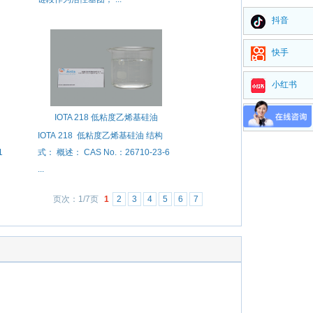
抖音
快手
小红书
视频号
IOTA 218 低粘度乙烯基硅油
IOTA 218 低粘度乙烯基硅油 结构
1
式： 概述： CAS No.：26710-23-6
...
页次：1/7页
1
2
3
4
5
6
7