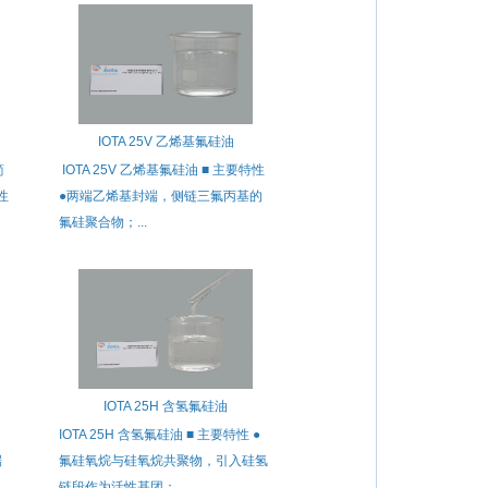
IOTA 25V 乙烯基氟硅油
简
IOTA 25V 乙烯基氟硅油 ■ 主要特性
性
●两端乙烯基封端，侧链三氟丙基的
氟硅聚合物；...
IOTA 25H 含氢氟硅油
IOTA 25H 含氢氟硅油 ■ 主要特性 ●
端
氟硅氧烷与硅氧烷共聚物，引入硅氢
链段作为活性基团； ...