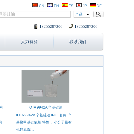
CN
EN
ES
JP
DE
产品
18255207206
18255207206
人力资源
联系我们
结构
IOTA 9942A 辛基硅油
IOTA 9942A 辛基硅油 INCI 名称: 辛
构
基聚甲基硅氧烷 特性： 小分子量有
机硅氧烷 ...