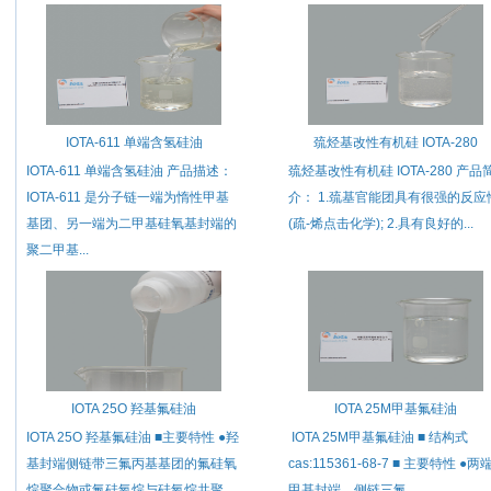
IOTA-611 单端含氢硅油
巯烃基改性有机硅 IOTA-280
IOTA-611 单端含氢硅油 产品描述：
巯烃基改性有机硅 IOTA-280 产品
IOTA-611 是分子链一端为惰性甲基
介： 1.巯基官能团具有很强的反应
基团、另一端为二甲基硅氧基封端的
(疏-烯点击化学); 2.具有良好的...
聚二甲基...
IOTA 25O 羟基氟硅油
IOTA 25M​甲基氟硅油
IOTA 25O 羟基氟硅油 ■主要特性 ●羟
IOTA 25M甲基氟硅油 ■ 结构式
基封端侧链带三氟丙基基团的氟硅氧
cas:115361-68-7 ■ 主要特性 ●两
烷聚合物或氟硅氧烷与硅氧烷共聚
甲基封端，侧链三氟...