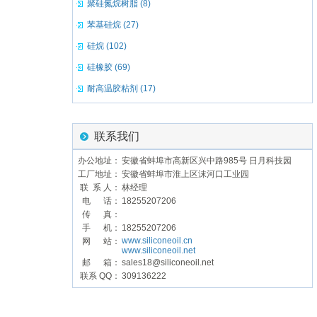
聚硅氮烷树脂 (8)
苯基硅烷 (27)
硅烷 (102)
硅橡胶 (69)
耐高温胶粘剂 (17)
联系我们
办公地址：
安徽省蚌埠市高新区兴中路985号 日月科技园
工厂地址：
安徽省蚌埠市淮上区沫河口工业园
联 系 人：
林经理
电 话：
18255207206
传 真：
手 机：
18255207206
www.siliconeoil.cn
网 站：
www.siliconeoil.net
邮 箱：
sales18@siliconeoil.net
联系 QQ：
309136222