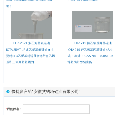
物； ...
IOTA 25VT ​多乙烯基氟硅油
IOTA 219 羟乙氧基丙基硅油
IOTA 25VT-LF 多乙烯基氟硅油 ■ 主
IOTA 219 羟乙氧基丙基硅油 结构
要特征 ●乙烯基封端且侧链带有乙烯
式： 概述： CAS No.：70851-25-
基和三氟丙基基团的...
端基为带醇醚官能...
快捷留言给"安徽艾约塔硅油有限公司"
*
我的姓名：