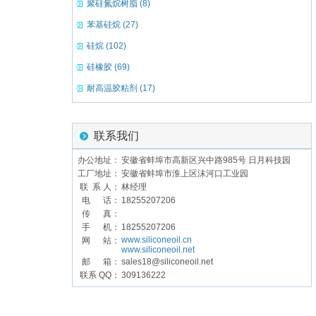
聚硅氮烷树脂 (8)
苯基硅烷 (27)
硅烷 (102)
硅橡胶 (69)
耐高温胶粘剂 (17)
联系我们
办公地址：
安徽省蚌埠市高新区兴中路985号 日月科技园
工厂地址：
安徽省蚌埠市淮上区沫河口工业园
联 系 人：
林经理
电 话：
18255207206
传 真：
手 机：
18255207206
www.siliconeoil.cn
网 站：
www.siliconeoil.net
邮 箱：
sales18@siliconeoil.net
联系 QQ：
309136222