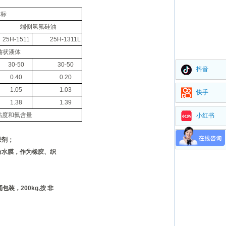
指标
端侧氢氟硅油
25
H-1511
25
H-1311L
油状液体
30-50
30-50
抖音
0.40
0.20
1.05
1.03
快手
1.38
1.39
粘度和氟含量
小红书
视频号
联剂；
防水膜，作为橡胶、织
桶包装，
200
kg,按 非