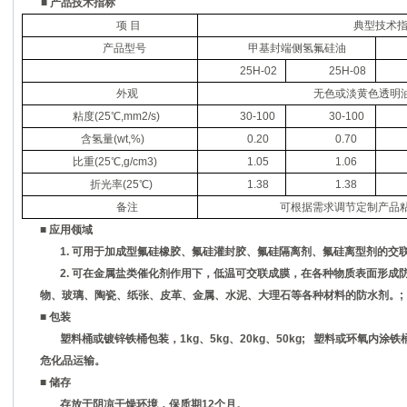
■
产品技术指标
项 目
典型技术
产品型号
甲基封端侧氢氟硅油
25
H-02
25
H-08
外观
无色或淡黄色透明
粘度(25℃,
mm
2/s)
30-100
30-100
含氢量(
wt
,%)
0.20
0.70
比重(25℃,g/
cm
3)
1.05
1.06
折光率(25℃)
1.38
1.38
备注
可根据需求调节定制产品
■
应用领域
1. 可用于加成型氟硅橡胶、氟硅灌封胶、氟硅隔离剂、氟硅离型剂的交
2. 可在金属盐类催化剂作用下，低温可交联成膜，在各种物质表面形成
物、玻璃、陶瓷、纸张、皮革、金属、水泥、大理石等各种材料的防水剂。
;
■ 包装
塑料桶或镀锌铁桶包装，
1
kg、
5
kg、
20
kg、
50
kg; 塑料或环氧内涂铁
危化品运输。
■
储存
存放于阴凉干燥环境，保质期
12
个月。