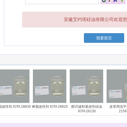
安徽艾约塔硅油有限公司欢迎您的
我要留言
性剂 IOTA 28830
树脂改性剂 IOTA 28820
醇式碳羟基改性硅油
皮革用流平剂 
IOTA 28130
21565