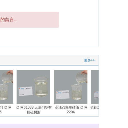
留言...
更多>>
IOTA
IOTA 61038 无溶剂型有
高浊点聚醚硅油 IOTA
长链烷基硅油乳液 IOTA
长
2204
28027E
机硅树脂