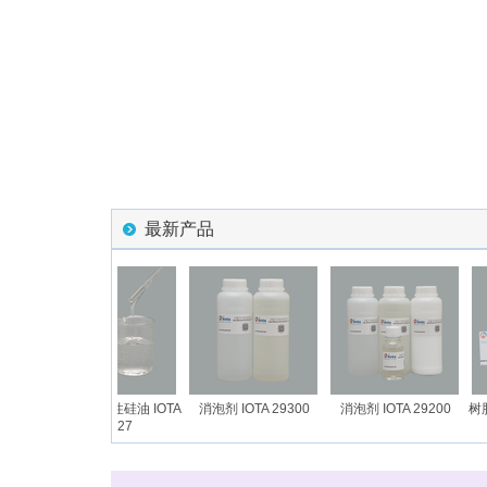
最新产品
OTA
长链烷基改性硅油 IOTA
消泡剂 IOTA 29300
消泡剂 IOTA 29200
树脂改
28027