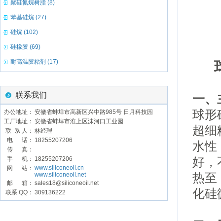
聚硅氮烷树脂 (8)
苯基硅烷 (27)
硅烷 (102)
硅橡胶 (69)
耐高温胶粘剂 (17)
联系我们
一、
球形
办公地址：
安徽省蚌埠市高新区兴中路985号 日月科技园
工厂地址：
安徽省蚌埠市淮上区沫河口工业园
超细
联 系 人：
林经理
电 话：
18255207206
水性
传 真：
好，
手 机：
18255207206
www.siliconeoil.cn
网 站：
热至
www.siliconeoil.net
邮 箱：
sales18@siliconeoil.net
化硅
联系 QQ：
309136222