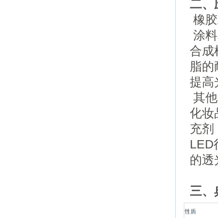
二、
橡胶
涂料
合成
脂的
提高
其他
化妆
充剂
LED
的透
三、