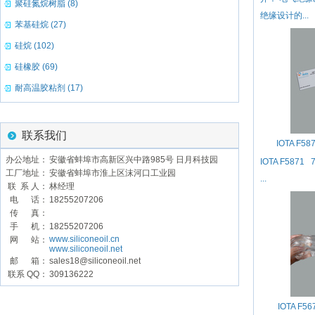
聚硅氮烷树脂 (8)
绝缘设计的...
苯基硅烷 (27)
硅烷 (102)
硅橡胶 (69)
耐高温胶粘剂 (17)
联系我们
IOTA F
办公地址：
安徽省蚌埠市高新区兴中路985号 日月科技园
IOTA F58
工厂地址：
安徽省蚌埠市淮上区沫河口工业园
...
联 系 人：
林经理
电 话：
18255207206
传 真：
手 机：
18255207206
www.siliconeoil.cn
网 站：
www.siliconeoil.net
邮 箱：
sales18@siliconeoil.net
联系 QQ：
309136222
IOTA 