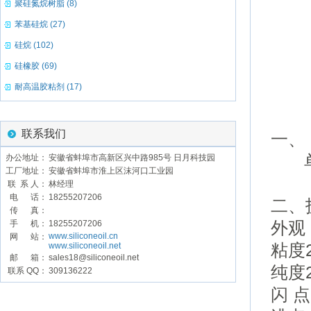
聚硅氮烷树脂 (8)
苯基硅烷 (27)
硅烷 (102)
硅橡胶 (69)
耐高温胶粘剂 (17)
联系我们
一、
办公地址：
安徽省蚌埠市高新区兴中路985号 日月科技园
工厂地址：
安徽省蚌埠市淮上区沫河口工业园
联 系 人：
林经理
电 话：
18255207206
二、
传 真：
外观
手 机：
18255207206
www.siliconeoil.cn
网 站：
粘度
www.siliconeoil.net
邮 箱：
sales18@siliconeoil.net
纯度
联系 QQ：
309136222
闪 