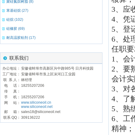
聚硅氮烷树脂 (8)
3、应
苯基硅烷 (27)
4、凭
硅烷 (102)
5、登
硅橡胶 (69)
6、处
耐高温胶粘剂 (17)
任职要
1、会
联系我们
2、要
办公地址：
安徽省蚌埠市高新区兴中路985号 日月科技园
工厂地址：
安徽省蚌埠市淮上区沫河口工业园
会计实
联 系 人：
林经理
电 话：
18255207206
3、对
传 真：
4、了
手 机：
18255207206
www.siliconeoil.cn
网 站：
www.siliconeoil.net
5、熟
邮 箱：
sales18@siliconeoil.net
6、工
联系 QQ：
309136222
精神；