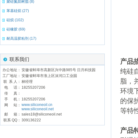
聚硅氮烷树脂 (8)
苯基硅烷 (27)
硅烷 (102)
硅橡胶 (69)
耐高温胶粘剂 (17)
联系我们
产品
办公地址：
安徽省蚌埠市高新区兴中路985号 日月科技园
纯硅
工厂地址：
安徽省蚌埠市淮上区沫河口工业园
脂，
联 系 人：
林经理
电 话：
18255207206
环境
传 真：
手 机：
18255207206
的保
www.siliconeoil.cn
网 站：
www.siliconeoil.net
等特
邮 箱：
sales18@siliconeoil.net
联系 QQ：
309136222
产品