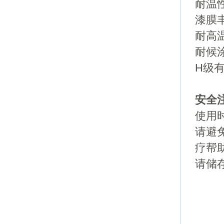
耐温
漆膜
耐高
耐候
H级
安全
使用
请避
疗帮
请储