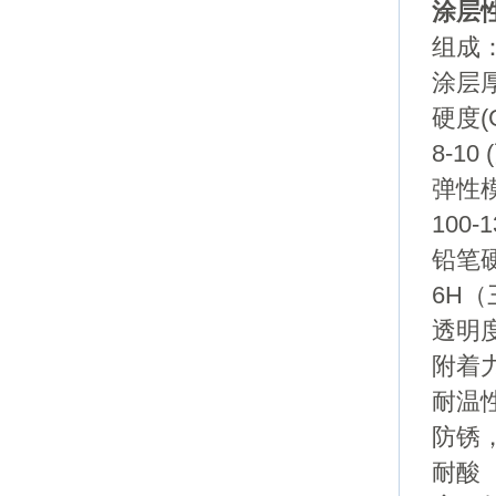
涂层
组成：
涂层厚
硬度(
8-10
弹性模
100-
铅笔
6H（
透明度
附着力
耐温性
防锈
耐酸