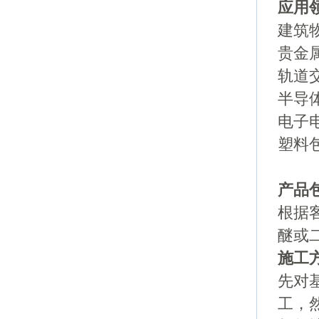
应用
建筑
贵金
轨道
半导
电子
塑料
产品
根据
醚或
施工
先对
工，