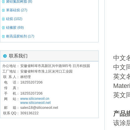
聚硅氮烷树脂 (8)
苯基硅烷 (27)
硅烷 (102)
硅橡胶 (69)
耐高温胶粘剂 (17)
联系我们
中文名
办公地址：
安徽省蚌埠市高新区兴中路985号 日月科技园
中文
工厂地址：
安徽省蚌埠市淮上区沫河口工业园
英文名称:
联 系 人：
林经理
电 话：
18255207206
Mater
传 真：
手 机：
18255207206
英文同
www.siliconeoil.cn
网 站：
www.siliconeoil.net
邮 箱：
sales18@siliconeoil.net
产品
联系 QQ：
309136222
该涂层