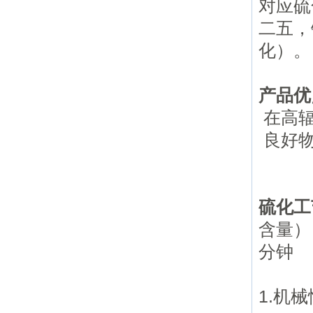
对应硫
二五，
化）
产品
在高辐
良好
硫化工
含量） 
分钟
1.机械