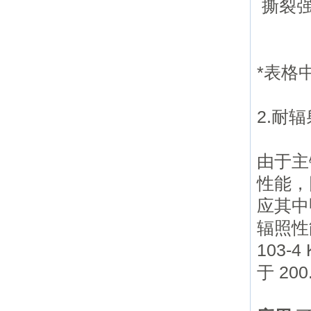
撕裂强
*表格
2.耐
由于主
性能，
应其中
辐照性
10
3-4
于 200