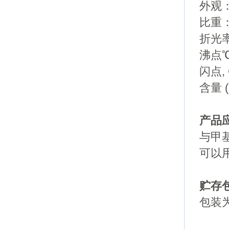
外观
比重：
折光率,
沸点℃：
闪点, 
含量 (
产品
与甲
可以
贮存
包装为