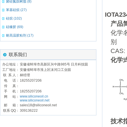
聚硅氮烷树脂 (8)
苯基硅烷 (27)
IOTA234
硅烷 (102)
产品
硅橡胶 (69)
化学名
耐高温胶粘剂 (17)
别 名
CAS: 
联系我们
化学
办公地址：
安徽省蚌埠市高新区兴中路985号 日月科技园
工厂地址：
安徽省蚌埠市淮上区沫河口工业园
联 系 人：
林经理
电 话：
18255207206
传 真：
手 机：
18255207206
www.siliconeoil.cn
网 站：
www.siliconeoil.net
邮 箱：
sales18@siliconeoil.net
联系 QQ：
309136222
技术