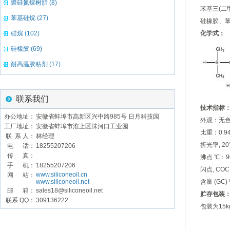
聚硅氮烷树脂 (8)
苯基三
(
二
苯基硅烷 (27)
硅橡胶、
硅烷 (102)
化学式：
硅橡胶 (69)
耐高温胶粘剂 (17)
联系我们
技术指标
办公地址：
安徽省蚌埠市高新区兴中路985号 日月科技园
外观：无
工厂地址：
安徽省蚌埠市淮上区沫河口工业园
比重：
0.9
联 系 人：
林经理
折光率
, 20
电 话：
18255207206
传 真：
沸点 ℃：
9
手 机：
18255207206
闪点
, COC
www.siliconeoil.cn
网 站：
www.siliconeoil.net
含量
(GC) 
邮 箱：
sales18@siliconeoil.net
贮存包装
联系 QQ：
309136222
包装为
15k