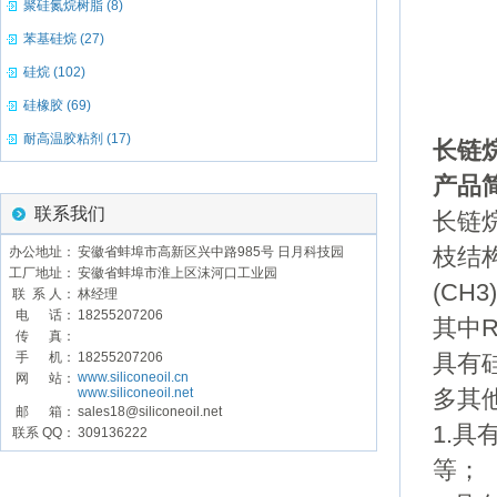
聚硅氮烷树脂 (8)
苯基硅烷 (27)
硅烷 (102)
硅橡胶 (69)
耐高温胶粘剂 (17)
长链
产品
联系我们
长链
办公地址：
安徽省蚌埠市高新区兴中路985号 日月科技园
枝结
工厂地址：
安徽省蚌埠市淮上区沫河口工业园
(CH3)
联 系 人：
林经理
电 话：
18255207206
其中
传 真：
手 机：
18255207206
具有
www.siliconeoil.cn
网 站：
www.siliconeoil.net
多其
邮 箱：
sales18@siliconeoil.net
1.
联系 QQ：
309136222
等；