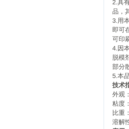
2.
品，
3.
即可
可印
4.
脱模
部分
5.
技术
外观
粘度：
比重：0
溶解