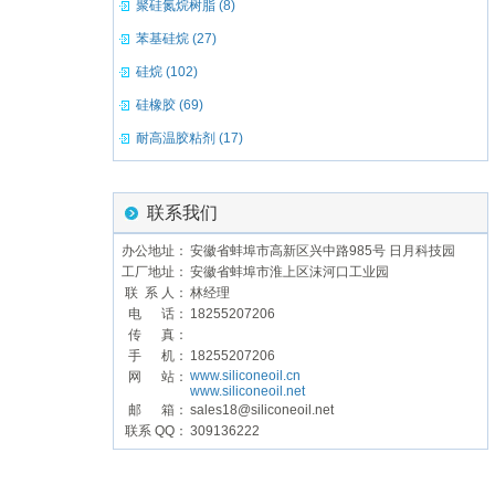
聚硅氮烷树脂 (8)
苯基硅烷 (27)
硅烷 (102)
硅橡胶 (69)
耐高温胶粘剂 (17)
联系我们
办公地址：
安徽省蚌埠市高新区兴中路985号 日月科技园
工厂地址：
安徽省蚌埠市淮上区沫河口工业园
联 系 人：
林经理
电 话：
18255207206
传 真：
手 机：
18255207206
www.siliconeoil.cn
网 站：
www.siliconeoil.net
邮 箱：
sales18@siliconeoil.net
联系 QQ：
309136222