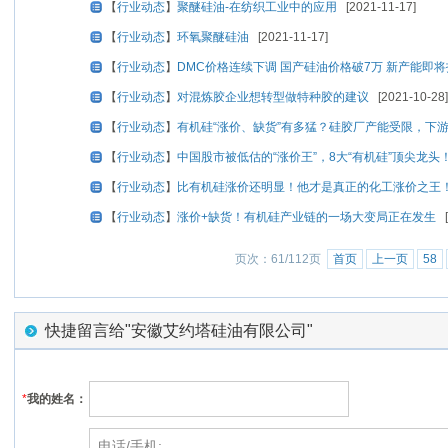
【
行业动态
】
聚醚硅油-在纺织工业中的应用
[2021-11-17]
【
行业动态
】
环氧聚醚硅油
[2021-11-17]
【
行业动态
】
DMC价格连续下调 国产硅油价格破7万 新产能即
【
行业动态
】
对混炼胶企业想转型做特种胶的建议
[2021-10-28]
【
行业动态
】
有机硅“涨价、缺货”有多猛？硅胶厂产能受限，下
【
行业动态
】
中国股市被低估的“涨价王”，8大“有机硅”顶尖龙头
【
行业动态
】
比有机硅涨价还明显！他才是真正的化工涨价之王
【
行业动态
】
涨价+缺货！有机硅产业链的一场大变局正在发生
[
页次：61/112页
首页
上一页
58
快捷留言给"安徽艾约塔硅油有限公司"
*
我的姓名：