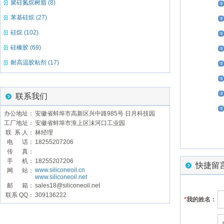
聚硅氮烷树脂 (8)
苯基硅烷 (27)
硅烷 (102)
硅橡胶 (69)
耐高温胶粘剂 (17)
联系我们
办公地址：
安徽省蚌埠市高新区兴中路985号 日月科技园
工厂地址：
安徽省蚌埠市淮上区沫河口工业园
联 系 人：
林经理
电 话：
18255207206
传 真：
手 机：
18255207206
快捷留
www.siliconeoil.cn
网 站：
www.siliconeoil.net
邮 箱：
sales18@siliconeoil.net
联系 QQ：
309136222
*
我的姓名：