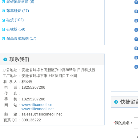
聚硅氮烷树脂 (8)
苯基硅烷 (27)
硅烷 (102)
硅橡胶 (69)
耐高温胶粘剂 (17)
联系我们
办公地址：
安徽省蚌埠市高新区兴中路985号 日月科技园
工厂地址：
安徽省蚌埠市淮上区沫河口工业园
联 系 人：
林经理
电 话：
18255207206
传 真：
手 机：
18255207206
快捷留
www.siliconeoil.cn
网 站：
www.siliconeoil.net
邮 箱：
sales18@siliconeoil.net
联系 QQ：
309136222
*
我的姓名：