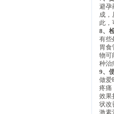
避孕
成，
此，
8、
有些
胃食
物可
种治
9、
做爱
疼痛
效果
状改
激素