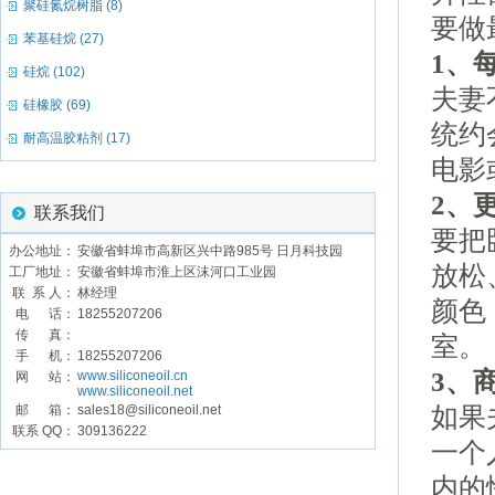
聚硅氮烷树脂 (8)
要做
苯基硅烷 (27)
1、
硅烷 (102)
夫妻
硅橡胶 (69)
统约
耐高温胶粘剂 (17)
电影
2、
联系我们
要把
办公地址：
安徽省蚌埠市高新区兴中路985号 日月科技园
放松
工厂地址：
安徽省蚌埠市淮上区沫河口工业园
联 系 人：
林经理
颜色
电 话：
18255207206
传 真：
室。
手 机：
18255207206
3、
www.siliconeoil.cn
网 站：
www.siliconeoil.net
邮 箱：
sales18@siliconeoil.net
如果
联系 QQ：
309136222
一个
内的