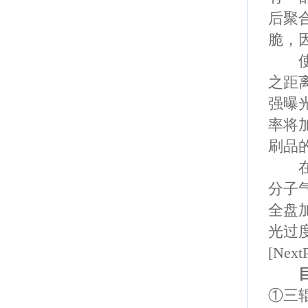
后聚
脆，
使
之距
强曝
率将
刷品
在
分子
全盘
光过
[Next
①
三