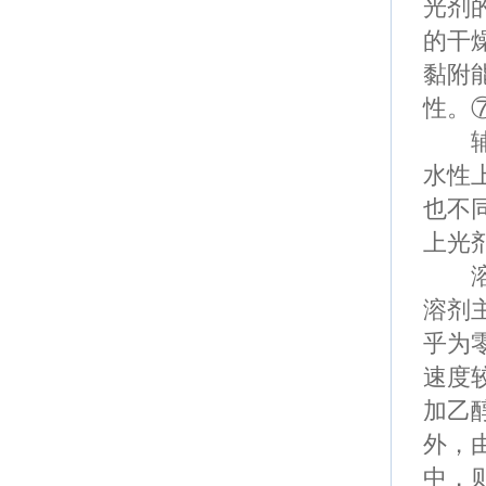
光剂
的干
黏附
性。
辅助
水性
也不
上光
溶剂
溶剂
乎为
速度
加乙
外，
中，