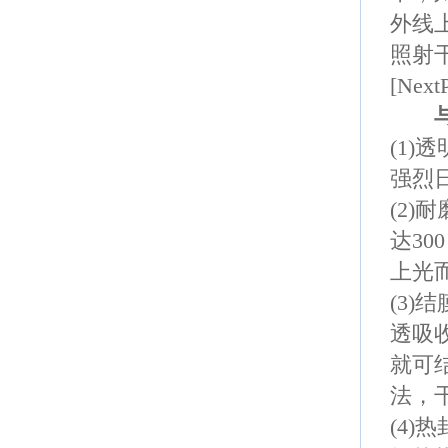
外线
照射
[Next
(1)
透
强烈
(2)
耐
达
300
上光
(3)
结
透吸
就可
法，
(4)
热