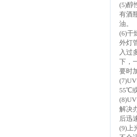
(5)
醇
有酒
油。
(6)
干
外灯
入过
下，
要时
(7)UV
55
℃
(8)UV
解决
后迅
(9)
上