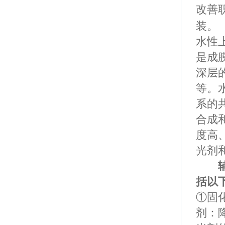
改善
装。
水性
是成
深层
等。
系的
合成
度高
光剂
辅
括以
①
固
剂：