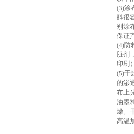
(3)
涂
醇很
别涂
保证
(4)
防
脏剂
印刷
(5)
干
的渗
布上
油墨
燥。
高温