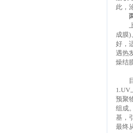
此，
两种
上光
成膜
)
好，
遇热
燥结
目前
1.UV
预聚
组成
基，
最终