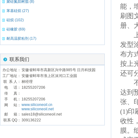
聚硅氮烷树脂 (8)
能，
苯基硅烷 (27)
刷图
硅烷 (102)
册、
硅橡胶 (69)
上光
耐高温胶粘剂 (17)
发型
布方
联系我们
按上
办公地址：
安徽省蚌埠市高新区兴中路985号 日月科技园
还可
工厂地址：
安徽省蚌埠市淮上区沫河口工业园
不管
联 系 人：
林经理
电 话：
18255207206
达到
传 真：
手 机：
18255207206
张、
www.siliconeoil.cn
网 站：
www.siliconeoil.net
(1)
印
邮 箱：
sales18@siliconeoil.net
收性
联系 QQ：
309136222
膜。