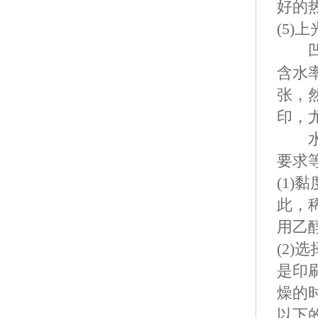
好的
(5)
上
凹印
含水
张，
印，
水性
要求
(1)
黏
此，
用乙
(2)
选
是印
燥的
以下