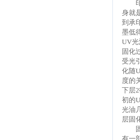
印
身就
到承
墨低
UV
光
固化
受光
化随
度的
下层
2
初的
光油
层固
固化
有一