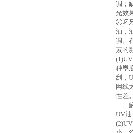
调；
光效
②
叼
油，
调。
素的
(1)UV
种墨
刮，
网线
性差
解决
UV
油
(2)UV
小，