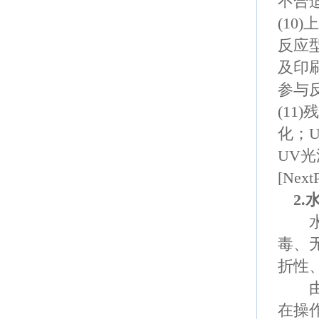
不合
(10)
上
反应
及印
参与
(11)
残
化；
UV
光
[Next
2.
水性
毒、
折性
由于
在操