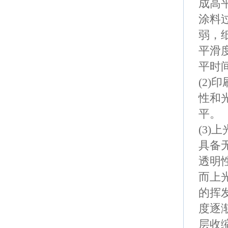
成高
涂料
弱，
平滑
平时
(2)
印
性和
平。
(3)
上
具备
透明
而上
的挥
度逐
层收