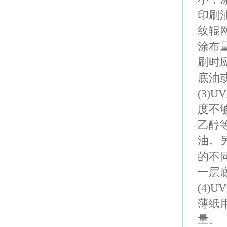
印刷
纹辊
涂布
刷时
底油
(3)UV
度不
乙醇
油。
的不
一层
(4)UV
薄纸
量。