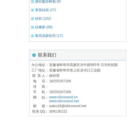
聚硅氮烷树脂 (8)
苯基硅烷 (27)
硅烷 (102)
硅橡胶 (69)
耐高温胶粘剂 (17)
联系我们
办公地址：
安徽省蚌埠市高新区兴中路985号 日月科技园
工厂地址：
安徽省蚌埠市淮上区沫河口工业园
联 系 人：
林经理
电 话：
18255207206
传 真：
手 机：
18255207206
www.siliconeoil.cn
网 站：
www.siliconeoil.net
邮 箱：
sales18@siliconeoil.net
联系 QQ：
309136222