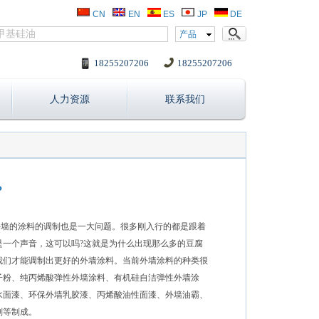
CN
EN
ES
JP
DE
产品
18255207206
18255207206
人力资源
联系我们
？
外墙的涂料的调制也是一大问题。很多刚入行的都是跟着
一个声音，这可以吗?这就是为什么出现那么多的豆腐
我们才能调制出更好的外墙涂料。当前外墙涂料的种类很
子粉、纯丙烯酸弹性外墙涂料、有机硅自洁弹性外墙涂
水面漆、环保外墙乳胶漆、丙烯酸油性面漆、外墙油霸、
剂等制成。