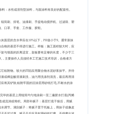
料：水性或溶剂型涂料，与面涂料有良好的配套性。
辊筒刷、排笔、油漆刷、手提电动搅拌机、过滤筛、塑
镜、口罩、手套、工作服、胶鞋。
面层的含水率应在10%以下，PH值小于9。通常新抹
检验合格的基层不得进行施工。样板：施工面积较大时，应
手架与墙面的距离适宜，架板要有足够的长度，不少于三
人，主要操作人员须经本工艺施工技术培训，合格者方
其它粘附物。较大的凹陷应用聚合物水泥砂浆抹平。并待
溶液或稀盐酸溶液刷洗，油污用洗涤剂清洗，最后再用清
应将其铲除;粘附牢固的旧涂层用砂纸打毛;不耐水的涂
理完毕的基层上用辊筒均匀地涂刷一至二遍胶水打底(丙烯
多造成流淌或堆积。局部补腻子：基层打底干燥后，用腻
清水调节。满刮腻子：将腻子置于托板上，用抹子或像皮
腻子不可过厚。腻子干后应及时用砂纸打磨，不得磨出波