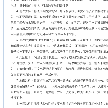
浪形，也不能留下磨痕，打磨完毕后扫去浮灰。
4. 刷底涂料：将底涂料搅拌均匀，如涂料较稠，可按产品说明书的要求
刷，也不要刷得过厚。底涂料干后如有必要可局部复补腻子，干后砂平。基
陷应用聚合物水泥砂浆抹平。并待其干燥，较小的孔洞、裂缝用水泥乳胶腻
洗，油污用洗涤剂清洗，最后再用清水洗净。对基层原有涂层应视不同情况区
牢固的旧涂层用砂纸打毛;不耐水的涂层应全部铲除。
5. 刷底胶(木质及油漆面除外)： 如果墙面较疏松，吸收性强，可以在清
烯酸乳液或水溶性建筑胶水加3～5倍水稀释即成)，不可漏涂，也不能涂刷
腻子找补不平之处，干后砂平。成品腻子使用前应搅匀，腻子偏稠时可酌量
6. 满刮腻子： 将腻子置于托板上，用抹子或像皮刮板进行刮涂，先上后
子不可过厚。腻子干后应及时用砂纸打磨，不得磨出波浪形，也不能留下磨
匀，如涂料较稠，可按产品说明书的要求进行稀释。用滚筒刷或排笔刷均匀
如有必要可局部复补腻子，干后砂平。
7. 刷面涂料：将面涂料按产品说明书要求的比例进行稀释并搅拌均匀。
交色部位留出1～2cm的余地。一人先用滚筒刷蘸涂料均匀涂布，另一人随
刷面均应从边缘开始向另一侧涂刷，并应一次完成，以免出现接痕。第一遍干
情况而定。
8. 外墙涂料性能要求装饰性好：要求外墙涂料色彩丰富且保色性优良，