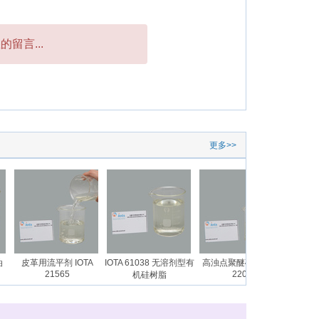
留言...
更多>>
皮革用流平剂 IOTA
IOTA 61038 无溶剂型有
高浊点聚醚硅油 IOTA
长链烷基硅
21565
2204
2
机硅树脂