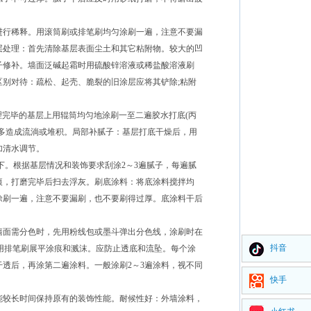
进行稀释。用滚筒刷或排笔刷均匀涂刷一遍，注意不要漏
层处理：首先清除基层表面尘土和其它粘附物。较大的凹
子修补。墙面泛碱起霜时用硫酸锌溶液或稀盐酸溶液刷
别对待：疏松、起壳、脆裂的旧涂层应将其铲除;粘附
理完毕的基层上用辊筒均匀地涂刷一至二遍胶水打底(丙
过多造成流淌或堆积。局部补腻子：基层打底干燥后，用
加清水调节。
下。根据基层情况和装饰要求刮涂2～3遍腻子，每遍腻
痕，打磨完毕后扫去浮灰。刷底涂料：将底涂料搅拌均
涂刷一遍，注意不要漏刷，也不要刷得过厚。底涂料干后
墙面需分色时，先用粉线包或墨斗弹出分色线，涂刷时在
抖音
即用排笔刷展平涂痕和溅沫。应防止透底和流坠。每个涂
透后，再涂第二遍涂料。一般涂刷2～3遍涂料，视不同
快手
能较长时间保持原有的装饰性能。耐候性好：外墙涂料，