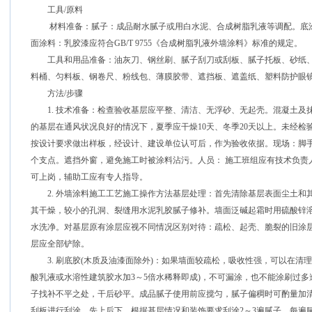
工具/原料
材料准备：腻子：成品耐水腻子或用白水泥、合成树脂乳液等调配。底涂
面涂料：乳胶漆应符合GB/T 9755《合成树脂乳液外墙涂料》标准的规定。
工具和用品准备：油灰刀、钢丝刷、腻子刮刀或刮板、腻子托板、砂纸、
料桶、匀料板、钢卷尺、粉线包、薄膜胶带、遮挡板、遮盖纸、塑料防护眼
方法/步骤
1. 技术准备：检查验收基层应平整、清洁、无浮砂、无起壳。混凝土及抹灰
的基层在通风状况良好的情况下，夏季应干燥10天、冬季20天以上。未经
按设计要求做出样板，经设计、建设单位认可后，作为验收依据。现场：脚
个支点。遮挡外窗，避免施工时被涂料沾污。人员： 施工班组应有技术负责
可上岗，辅助工应有专人指导。
2. 外墙涂料施工工艺施工操作方法基层处理：首先清除基层表面尘土和
其干燥，较小的孔洞、裂缝用水泥乳胶腻子修补。墙面泛碱起霜时用硫酸锌
水洗净。对基层原有涂层应视不同情况区别对待：疏松、起壳、脆裂的旧涂层
层应全部铲除。
3. 刷底胶(木质及油漆面除外)：如果墙面较疏松，吸收性强，可以在清
酸乳液或水溶性建筑胶水加3～5倍水稀释即成)，不可漏涂，也不能涂刷过
子找补不平之处，干后砂平。成品腻子使用前应搅匀，腻子偏稠时可酌量加
刮板进行刮涂，先上后下。根据基层情况和装饰要求刮涂2～3遍腻子，每遍