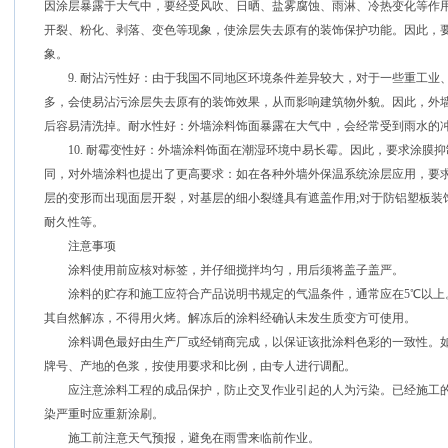
因涂层暴露于大气中，要经受风吹、日晒、盐雾腐蚀、雨淋、冷热变化等作
开裂、粉化、剥落、变色等现象，使涂层失去原有的装饰保护功能。因此，
象。
9. 耐沾污性好：由于我国不同地区环境条件差异较大，对于一些重工业
多，会使易沾污涂层失去原有的装饰效果，从而影响建筑物外貌。因此，外
后容易清洗掉。耐水性好：外墙涂料饰面暴露在大气中，会经常受到雨水的
10. 耐霉变性好：外墙涂料饰面在潮湿环境中易长霉。因此，要求涂膜抑
同，对外墙涂料也提出了更高要求：如在各种外墙外保温系统涂层应用，要
层的变形而出现面层开裂，对基层的细小裂缝具有遮盖作用;对于防铝塑板装
耐久性等。
注意事项
涂料使用前应核对标签，并仔细搅拌均匀，用后须将盖子盖严。
涂料的贮存和施工应符合产品说明书规定的气温条件，通常应在5℃以上
其自然解冻，不得用火烤。解冻后的涂料经确认未发生质变方可使用。
涂料调色最好由生产厂或经销商完成，以保证该批涂料色彩的一致性。如
牌号、产地的色浆，按使用要求和比例，由专人进行调配。
应注意涂料工程的成品保护，防止交叉作业引起的人为污染。已经施工的
染严重时应重新涂刷。
施工前注意天气预报，避免在雨雪来临前作业。