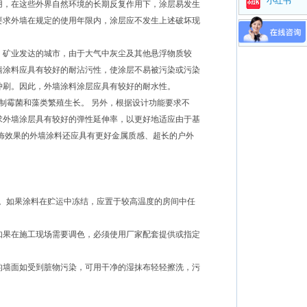
小红书
用，在这些外界自然环境的长期反复作用下，涂层易发生
要求外墙在规定的使用年限内，涂层应不发生上述破坏现
视频号
、矿业发达的城市，由于大气中灰尘及其他悬浮物质较
墙涂料应具有较好的耐沾污性，使涂层不易被污染或污染
冲刷。因此，外墙涂料涂层应具有较好的耐水性。
制霉菌和藻类繁殖生长。 另外，根据设计功能要求不
求外墙涂层具有较好的弹性延伸率，以更好地适应由于基
饰效果的外墙涂料还应具有更好金属质感、超长的户外
。如果涂料在贮运中冻结，应置于较高温度的房间中任
果在施工现场需要调色，必须使用厂家配套提供或指定
墙面如受到脏物污染，可用干净的湿抹布轻轻擦洗，污