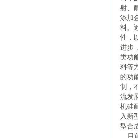
射、
添加
料。
性，
进步
类功
料等
的功
制，
流发
机硅
入新
型合
目前