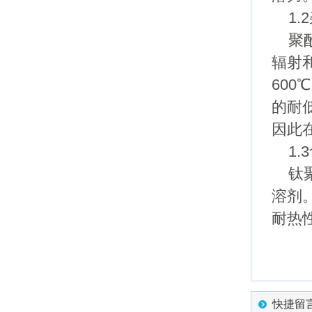
1.
聚酰
辐射
60
的耐
因此
1.
钛聚
溶剂
耐热性
快捷留