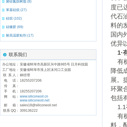
聚硅氮烷树脂 (8)
度已
苯基硅烷 (27)
代石
硅烷 (102)
料的
硅橡胶 (69)
国内
耐高温胶粘剂 (17)
优异
1
联系我们
有机
办公地址：
安徽省蚌埠市高新区兴中路985号 日月科技园
降低
工厂地址：
安徽省蚌埠市淮上区沫河口工业园
联 系 人：
林经理
展。
电 话：
18255207206
传 真：
环聚
手 机：
18255207206
www.siliconeoil.cn
网 站：
包括
www.siliconeoil.net
邮 箱：
sales18@siliconeoil.net
1.
联系 QQ：
309136222
有机
料，