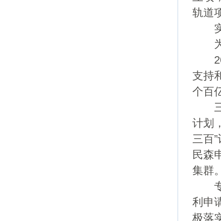
轨道
实施
为企
201
支持
个百
三角
计划
三百
民森
集群
专利
利申
极落