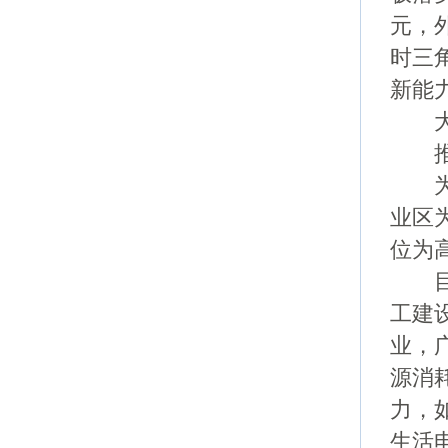
元，
时三角
新能
大力
推进
为适
业区
位为
目前
工建
业，
源消
力，
生活