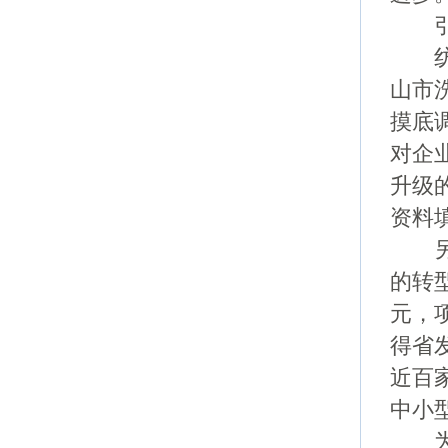
引导
纺织
山市
摸底
对企
升级
资料
另外
的转
元，
得省
近百
中小
为企