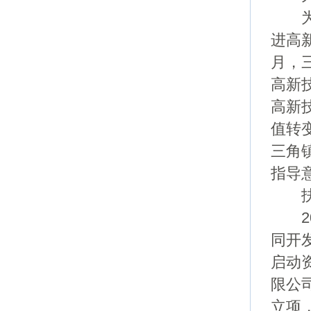
为促
进高
月，
高新
高新
值转
三角
指导
扶持
20
同开
启动
限公
立项