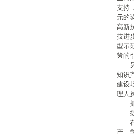
支持
元的
高新
技进
型示
策的
另外
知识
建设
理人
抓好
提升
在创
产、