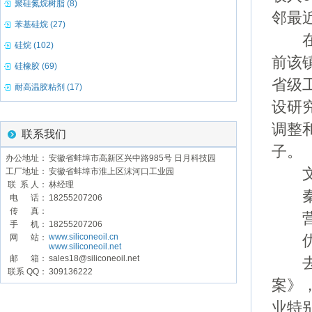
聚硅氮烷树脂 (8)
邻最
苯基硅烷 (27)
在三
硅烷 (102)
前该
硅橡胶 (69)
省级
耐高温胶粘剂 (17)
设研
调整
联系我们
子。
办公地址：
安徽省蚌埠市高新区兴中路985号 日月科技园
文/
工厂地址：
安徽省蚌埠市淮上区沫河口工业园
联 系 人：
林经理
秦
电 话：
18255207206
传 真：
营造
手 机：
18255207206
www.siliconeoil.cn
网 站：
优化
www.siliconeoil.net
邮 箱：
sales18@siliconeoil.net
去年
联系 QQ：
309136222
案》
业特