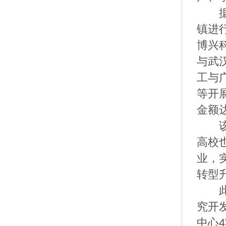
据悉
镇进
博兴
与武
工与
等开
金额达
该基
高校
业，
转型
此外
究开
中心