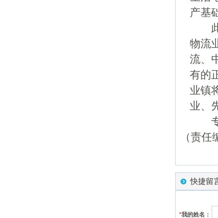
产基
此外
物流
流、
有的
业镇
业、
专
（责任编
快捷留
*
我的姓名：