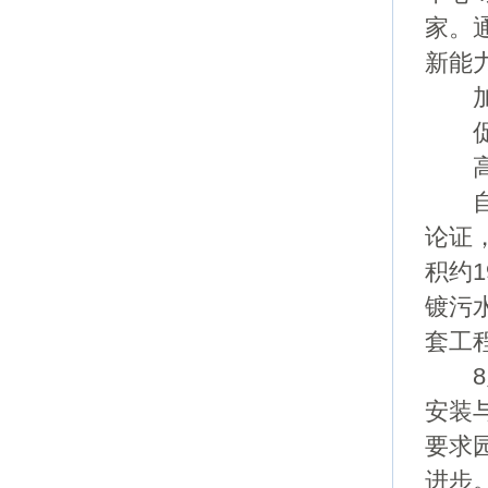
家。
新能
加快
促进
高平
自去
论证
积约
镀污
套工
8月
安装
要求
进步