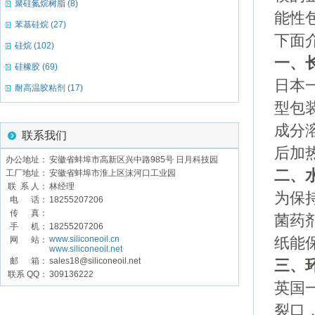
聚硅氮烷树脂 (8)
能性
苯基硅烷 (27)
下面
硅烷 (102)
一、
硅橡胶 (69)
日本
耐高温胶粘剂 (17)
型包
成分
联系我们
后加
办公地址：
安徽省蚌埠市高新区兴中路985号 日月科技园
二、
工厂地址：
安徽省蚌埠市淮上区沫河口工业园
联 系 人：
林经理
为保
电 话：
18255207206
传 真：
菌药
手 机：
18255207206
www.siliconeoil.cn
网 站：
纸能
www.siliconeoil.net
邮 箱：
sales18@siliconeoil.net
三、
联系 QQ：
309136222
英国
裂口