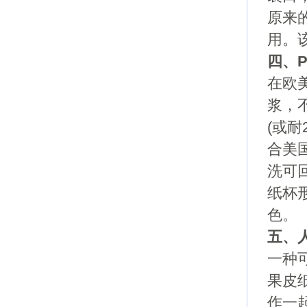
原来
用。
四、
在欧
浆，
(或耐
合美
洗可
纸杯
色。
五、
一种
果皮
作一