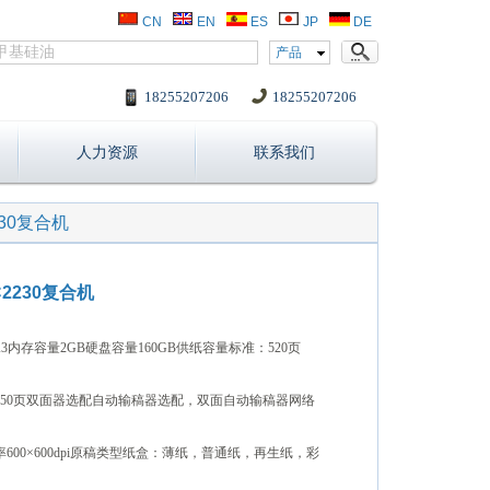
CN
EN
ES
JP
DE
产品
18255207206
18255207206
人力资源
联系我们
30复合机
230复合机
内存容量2GB硬盘容量160GB供纸容量标准：520页
容量250页双面器选配自动输稿器选配，双面自动输稿器网络
m复印分辨率600×600dpi原稿类型纸盒：薄纸，普通纸，再生纸，彩