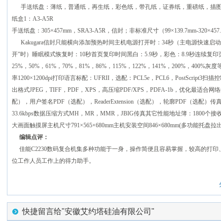
手送纸盘：薄纸，普通纸，再生纸，彩色纸，带孔纸，证券纸，重磅纸，描图
纸盒1：A3-A5R
手送纸盘：305×457mm，SRA3-A5R，信封；非标准尺寸（99×139.7mm-320×457
Kakugara信封只能横向添加预热时间主机电源打开时：34秒（主电源快速启动
开"时）睡眠模式恢复时：10秒首页复印时间黑白：5.9秒，彩色：8.9秒连续复印页数
25%，50%，61%，70%，81%，86%，115%，122%，141%，200%，40
率1200×1200dpi打印语言标配：UFRII，选配：PCL5e，PCL6，PostScript3
出格式JPEG，TIFF，PDF，XPS，高压缩PDF/XPS，PDFA-1b，优化最适合
配），用户签名PDF（选配），ReaderExtension（选配），轮廓PDF（选
33.6kbps数据压缩方式MH，MR，MMR，JBIG传真其它性能地址簿：180
大画面触摸屏主机尺寸791×565×680mm主机安装空间846×680mm(多功能托盘拉出
编辑点评：
佳能C2230数码复合机集多种功能于一身，操作简便且容易掌握，较高的打
位工作人员工作上的得力助手。
快捷留言给"安徽艾约塔硅油有限公司"