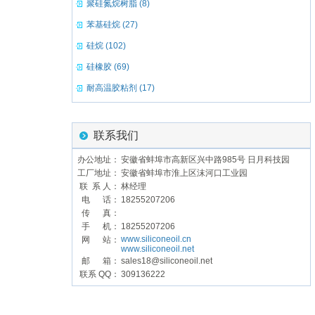
聚硅氮烷树脂 (8)
苯基硅烷 (27)
硅烷 (102)
硅橡胶 (69)
耐高温胶粘剂 (17)
联系我们
办公地址：
安徽省蚌埠市高新区兴中路985号 日月科技园
工厂地址：
安徽省蚌埠市淮上区沫河口工业园
联 系 人：
林经理
电 话：
18255207206
传 真：
手 机：
18255207206
www.siliconeoil.cn
网 站：
www.siliconeoil.net
邮 箱：
sales18@siliconeoil.net
联系 QQ：
309136222