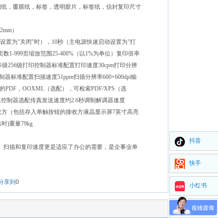
纸，覆膜纸，标签，透明胶片，标签纸，信封复印尺寸
.2mm）
设置为"关闭"时），10秒（主电源快速启动设置为"打
1-999页缩放范围25-400%（以1%为单位）复印倍率
0%灰度等级256级打印控制器标准配置打印速度30cpm打印分辨
扫描控制器标准配置扫描速度51ppm扫描分辨率600×600dpi输
网络的PDF，OOXML（选配），可检索PDF/XPS（选
配）传真控制器选配传真发送速度约2.6秒调制解调器速度
0个接收方（包括存入单触按钮的接收方液晶显示屏7英寸高亮
时)重量79kg
抖音
印、扫描和复印速度更是适应了办公的需要，是企事业单
快手
分享到
0
小红书
视频号