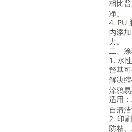
相比普
净。
4. P
内添加
力。
二、涂
1. 水
羟基可
解决缩
涂鸦易
适用：
自清洁
2. 
防粘、