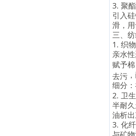
3. 
引入硅
滑，用
三、纺
1. 
亲水性
赋予棉
，
去污
细分：
2. 
半耐久
油析出
3. 
与矿物