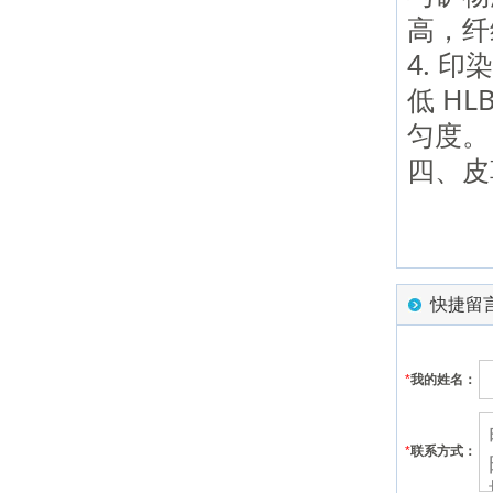
高，纤
4. 
低 H
匀度。
四、皮
快捷留
*
我的姓名：
*
联系方式：