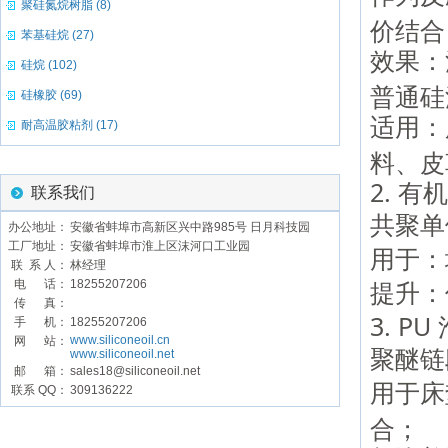
聚硅氮烷树脂 (8)
价结合
苯基硅烷 (27)
效果：
硅烷 (102)
普通硅
硅橡胶 (69)
适用：
耐高温胶粘剂 (17)
料、皮
2. 
联系我们
共聚单
办公地址：
安徽省蚌埠市高新区兴中路985号 日月科技园
工厂地址：
安徽省蚌埠市淮上区沫河口工业园
用于：
联 系 人：
林经理
提升：
电 话：
18255207206
传 真：
3. P
手 机：
18255207206
www.siliconeoil.cn
网 站：
聚醚链
www.siliconeoil.net
邮 箱：
sales18@siliconeoil.net
用于床
联系 QQ：
309136222
合；