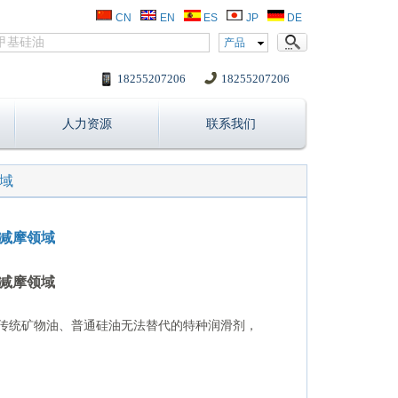
CN
EN
ES
JP
DE
产品
18255207206
18255207206
人力资源
联系我们
域
减摩领域
减摩领域
传统矿物油、普通硅油无法替代的特种润滑剂，