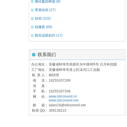
聚硅氮烷树脂 (8)
苯基硅烷 (27)
硅烷 (102)
硅橡胶 (69)
耐高温胶粘剂 (17)
联系我们
办公地址：
安徽省蚌埠市高新区兴中路985号 日月科技园
工厂地址：
安徽省蚌埠市淮上区沫河口工业园
联 系 人：
林经理
电 话：
18255207206
传 真：
手 机：
18255207206
www.siliconeoil.cn
网 站：
www.siliconeoil.net
邮 箱：
sales18@siliconeoil.net
联系 QQ：
309136222