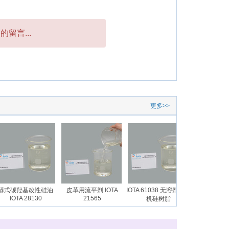
留言...
更多>>
醇式碳羟基改性硅油
皮革用流平剂 IOTA
IOTA 61038 无溶剂型有
高浊点聚醚硅油
IOTA 28130
21565
2204
机硅树脂