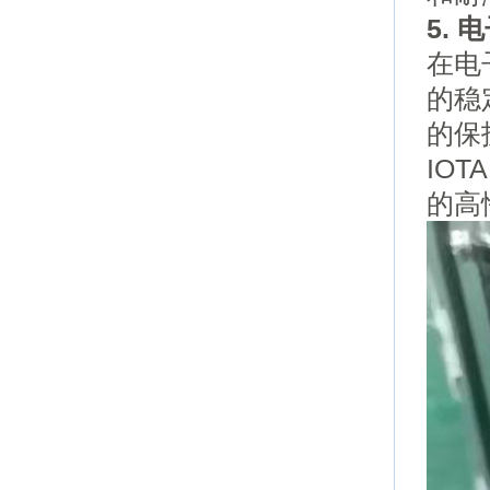
5.
电
在电
的稳
的保
IOTA
的高