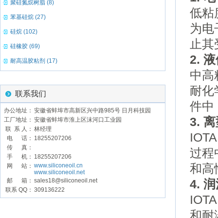
聚硅氮烷树脂 (8)
低粘
苯基硅烷 (27)
为电
硅烷 (102)
止其
硅橡胶 (69)
2.
液
耐高温胶粘剂 (17)
中高
耐化
联系我们
件中
办公地址：
安徽省蚌埠市高新区兴中路985号 日月科技园
3.
离
工厂地址：
安徽省蚌埠市淮上区沫河口工业园
联 系 人：
林经理
IOTA
电 话：
18255207206
传 真：
过程
手 机：
18255207206
和高
www.siliconeoil.cn
网 站：
www.siliconeoil.net
邮 箱：
sales18@siliconeoil.net
4.
润
联系 QQ：
309136222
IOTA
和耐