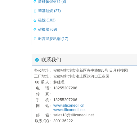
聚硅氮烷树脂 (8)
苯基硅烷 (27)
硅烷 (102)
硅橡胶 (69)
耐高温胶粘剂 (17)
联系我们
办公地址：
安徽省蚌埠市高新区兴中路985号 日月科技园
工厂地址：
安徽省蚌埠市淮上区沫河口工业园
联 系 人：
林经理
电 话：
18255207206
传 真：
手 机：
18255207206
www.siliconeoil.cn
网 站：
www.siliconeoil.net
邮 箱：
sales18@siliconeoil.net
联系 QQ：
309136222