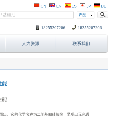
CN
EN
ES
JP
DE
产品
18255207206
18255207206
人力资源
联系我们
性能
性能
而出。它的化学名称为二苯基四硅氧烷，呈现出无色透