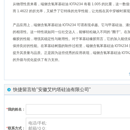
从物理性质来看，端侧含氢苯基硅油 IOTA234 有着 1.005 的比重，
而 1.4622 的折光率，又赋予了它特殊的光学性能，让光线在其中穿梭时展
产品应用上，端侧含氢苯基硅油 IOTA234 可谓表现卓越。它与甲基硅油
的相溶性。这一特性就如同一位社交达人，能够轻松融入不同的 “圈子”。
橡胶的性能，增强其稳定性与耐用性。对于苯基硅橡胶而言，它的加入能优
保持良好的性能。在苯基硅树脂的制作过程里，端侧含氢苯基硅油 IOTA23
提升其质量与品质。正是因为这些优秀的应用表现，端侧含氢苯基硅油 IOTA
的升级与优化提供了有力支持。
快捷留言给"安徽艾约塔硅油有限公司"
*
我的姓名：
*
联系方式：