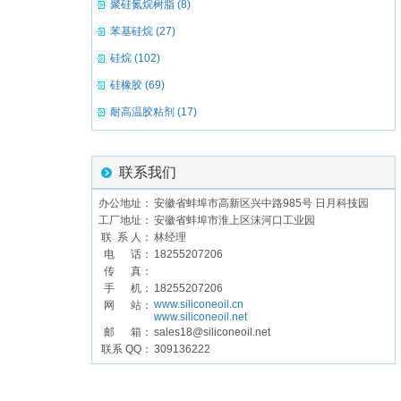
聚硅氮烷树脂 (8)
苯基硅烷 (27)
硅烷 (102)
硅橡胶 (69)
耐高温胶粘剂 (17)
联系我们
办公地址：
安徽省蚌埠市高新区兴中路985号 日月科技园
工厂地址：
安徽省蚌埠市淮上区沫河口工业园
联 系 人：
林经理
电 话：
18255207206
传 真：
手 机：
18255207206
www.siliconeoil.cn
网 站：
www.siliconeoil.net
邮 箱：
sales18@siliconeoil.net
联系 QQ：
309136222