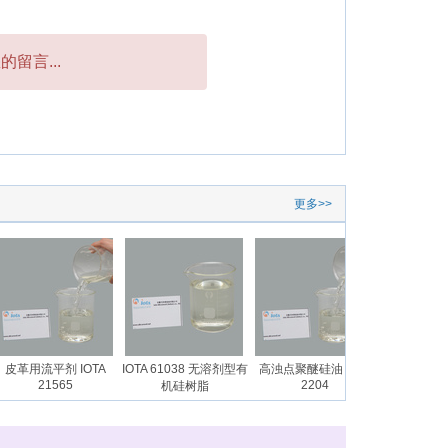
留言...
更多>>
皮革用流平剂 IOTA
IOTA 61038 无溶剂型有
高浊点聚醚硅油 IOTA
长链烷基硅油乳
21565
2204
2802
机硅树脂