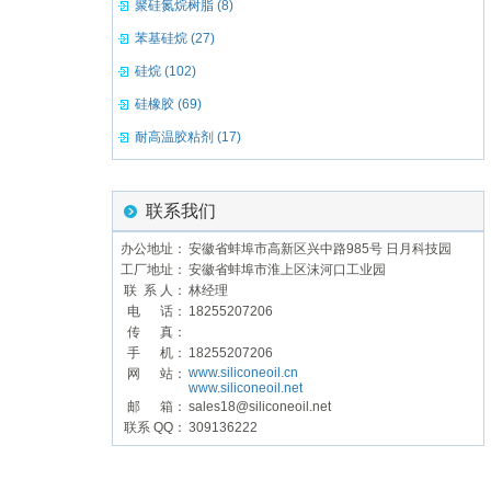
聚硅氮烷树脂 (8)
苯基硅烷 (27)
硅烷 (102)
硅橡胶 (69)
耐高温胶粘剂 (17)
联系我们
办公地址：
安徽省蚌埠市高新区兴中路985号 日月科技园
工厂地址：
安徽省蚌埠市淮上区沫河口工业园
联 系 人：
林经理
电 话：
18255207206
传 真：
手 机：
18255207206
www.siliconeoil.cn
网 站：
www.siliconeoil.net
邮 箱：
sales18@siliconeoil.net
联系 QQ：
309136222