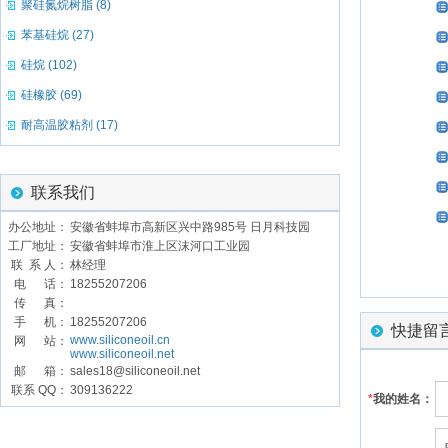
聚硅氮烷树脂 (8)
苯基硅烷 (27)
硅烷 (102)
硅橡胶 (69)
耐高温胶粘剂 (17)
联系我们
办公地址：
安徽省蚌埠市高新区兴中路985号 日月科技园
工厂地址：
安徽省蚌埠市淮上区沫河口工业园
联 系 人：
林经理
电 话：
18255207206
传 真：
手 机：
18255207206
快捷留
www.siliconeoil.cn
网 站：
www.siliconeoil.net
邮 箱：
sales18@siliconeoil.net
联系 QQ：
309136222
*
我的姓名：