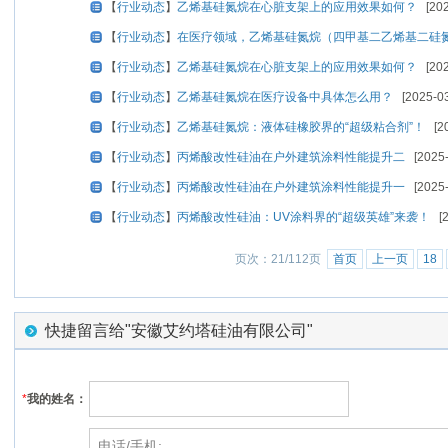
【
行业动态
】
乙烯基硅氮烷在心脏支架上的应用效果如何？
[202
【
行业动态
】
在医疗领域，乙烯基硅氮烷（四甲基二乙烯基二硅
【
行业动态
】
乙烯基硅氮烷在心脏支架上的应用效果如何？
[202
【
行业动态
】
乙烯基硅氮烷在医疗设备中具体怎么用？
[2025-03
【
行业动态
】
乙烯基硅氮烷：液体硅橡胶界的“超级粘合剂”！
[20
【
行业动态
】
丙烯酸改性硅油在户外建筑涂料性能提升二
[2025-
【
行业动态
】
丙烯酸改性硅油在户外建筑涂料性能提升一
[2025-
【
行业动态
】
丙烯酸改性硅油：UV涂料界的“超级英雄”来袭！
[2
页次：21/112页
首页
上一页
18
快捷留言给"安徽艾约塔硅油有限公司"
*
我的姓名：