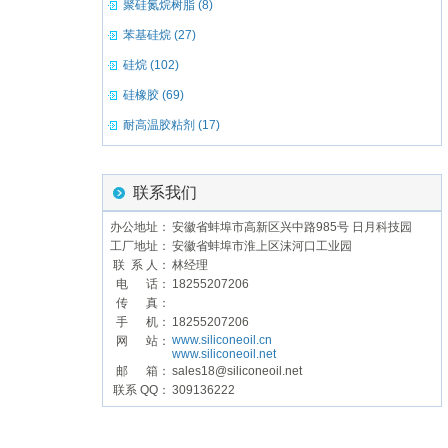
聚硅氮烷树脂 (8)
苯基硅烷 (27)
硅烷 (102)
硅橡胶 (69)
耐高温胶粘剂 (17)
联系我们
办公地址：
安徽省蚌埠市高新区兴中路985号 日月科技园
工厂地址：
安徽省蚌埠市淮上区沫河口工业园
联 系 人：
林经理
电 话：
18255207206
传 真：
手 机：
18255207206
www.siliconeoil.cn
网 站：
www.siliconeoil.net
邮 箱：
sales18@siliconeoil.net
联系 QQ：
309136222